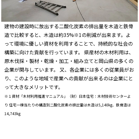
建物の建設時に放出する二酸化炭素の排出量を木造と鉄骨
造で比較すると、木造は約35%※1の削減が出来ます。よ
って環境に優しい資材を利用することで、持続的な社会の
構築に向けた貢献を行っています。 県産材の木材利用は、
原木伐採・製材・乾燥・加工・組み立てと岡山県の多くの
企業が関与しています。 又、各企業には多くの従業員がお
り、このような地域で産業への貢献が出来るのは企業にと
って大きなメリットです。
※１資材「木材利用推進マニュアル」（財）日本住宅：木材技術センターよ
り 住宅一棟当たりの構造別二酸化炭素の排出量は木造は5,140kg、鉄骨造は
14,743kg